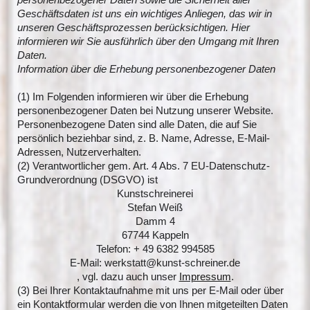
Geschäftsdaten ist uns ein wichtiges Anliegen, das wir in
unseren Geschäftsprozessen berücksichtigen. Hier
informieren wir Sie ausführlich über den Umgang mit Ihren
Daten.
Information über die Erhebung personenbezogener Daten
(1) Im Folgenden informieren wir über die Erhebung
personenbezogener Daten bei Nutzung unserer Website.
Personenbezogene Daten sind alle Daten, die auf Sie
persönlich beziehbar sind, z. B. Name, Adresse, E-Mail-
Adressen, Nutzerverhalten.
(2) Verantwortlicher gem. Art. 4 Abs. 7 EU-Datenschutz-
Grundverordnung (DSGVO) ist
Kunstschreinerei
Stefan Weiß
Damm 4
67744 Kappeln
Telefon: + 49 6382 994585
E-Mail: werkstatt@kunst-schreiner.de
, vgl. dazu auch unser
Impressum
.
(3) Bei Ihrer Kontaktaufnahme mit uns per E-Mail oder über
ein Kontaktformular werden die von Ihnen mitgeteilten Daten